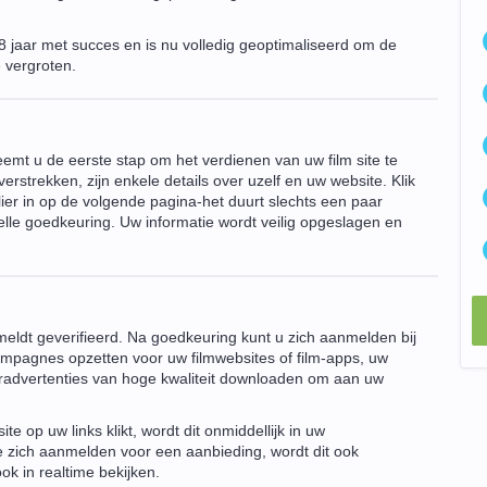
8 jaar met succes en is nu volledig geoptimaliseerd om de
 vergroten.
eemt u de eerste stap om het verdienen van uw film site te
erstrekken, zijn enkele details over uzelf en uw website. Klik
er in op de volgende pagina-het duurt slechts een paar
le goedkeuring. Uw informatie wordt veilig opgeslagen en
eldt geverifieerd. Na goedkeuring kunt u zich aanmelden bij
mpagnes opzetten voor uw filmwebsites of film-apps, uw
eradvertenties van hoge kwaliteit downloaden om aan uw
e op uw links klikt, wordt dit onmiddellijk in uw
ze zich aanmelden voor een aanbieding, wordt dit ook
k in realtime bekijken.