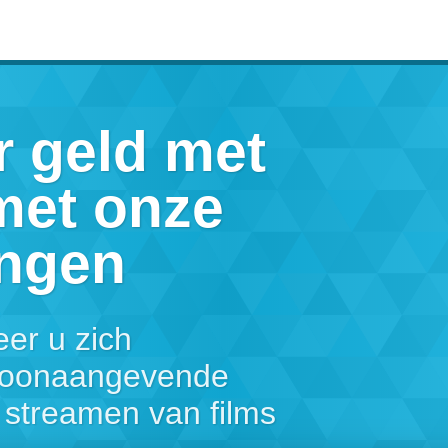
r geld met
met onze
ingen
er u zich
s toonaangevende
 streamen van films