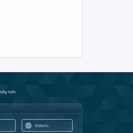
odig hebt.
Italiano