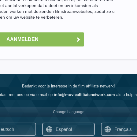
et aantal verkopen dat u doet en uw inkomsten als
den werken met duizenden filmstreamwebsites, zodat ze u
en om uw website te verbeteren.
AANMELDEN
Bedankt voor je interesse in de film affiliate netwerk!
tact met ons op via e-mail op
info@movieaffiliatenetwork.com
als u hulp n
Change Language
eutsch
Español
Français