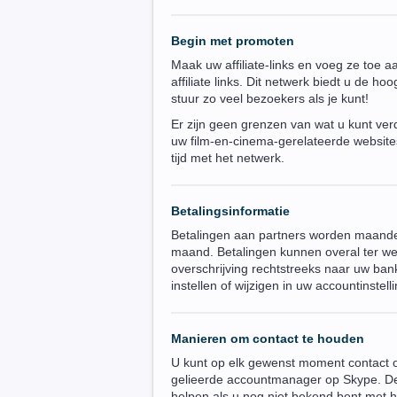
Begin met promoten
Maak uw affiliate-links en voeg ze toe 
affiliate links. Dit netwerk biedt u de h
stuur zo veel bezoekers als je kunt!
Er zijn geen grenzen van wat u kunt verdi
uw film-en-cinema-gerelateerde website
tijd met het netwerk.
Betalingsinformatie
Betalingen aan partners worden maande
maand. Betalingen kunnen overal ter we
overschrijving rechtstreeks naar uw ba
instellen of wijzigen in uw accountinstell
Manieren om contact te houden
U kunt op elk gewenst moment contact 
gelieerde accountmanager op Skype. D
helpen als u nog niet bekend bent met h