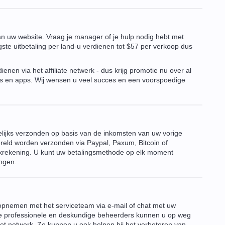
aan uw website. Vraag je manager of je hulp nodig hebt met
oogste uitbetaling per land-u verdienen tot $57 per verkoop dus
enen via het affiliate netwerk - dus krijg promotie nu over al
s en apps. Wij wensen u veel succes en een voorspoedige
lijks verzonden op basis van de inkomsten van uw vorige
reld worden verzonden via Paypal, Paxum, Bitcoin of
nkrekening. U kunt uw betalingsmethode op elk moment
ingen.
opnemen met het serviceteam via e-mail of chat met uw
e professionele en deskundige beheerders kunnen u op weg
et netwerk. Ze kunnen u ook helpen bij het verbeteren van